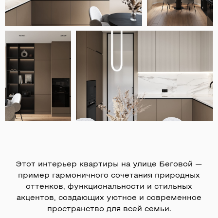
Работаем в Москве и МО,
возможны проекты по всему миру
г. Москва,
О компании
Аминьевское шоссе, д.6
Портфолио
Этапы работ
Услуги студии
Отзывы
Новости
+7 (495) 023-74-28
Ежедневно с 10:00 до 20:00
WELCOME@FLAT-DESIGN.STUDIO
Этот интерьер квартиры на улице Беговой —
пример гармоничного сочетания природных
оттенков, функциональности и стильных
Реквизиты компании
акцентов, создающих уютное и современное
Политика конфиденциальности
© «Flat Design». Все права защищены
пространство для всей семьи.