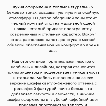
Кухня оформлена в теплых натуральных
бежевых тонах, создавая уютную и спокойную
атмосферу. В центре обеденной зоны стоит
черный круглый стол на массивной одной
ножке, который придает пространству
современный и стильный характер. Вокруг
стола расположены четыре стула с мягкой
обивкой, обеспечивающие комфорт во время
ДИЗАЙН-ПРОЕКТ
еды.
КВАРТИРЫ 195 М²
Над столом висит оригинальная люстра с
МОСКВА, ЖК
необычным дизайном, которая становится
СОКОЛИНОЕ
ярким акцентом и подчеркивает уникальность
ГНЕЗДО
интерьера. Мебель выполнена на заказ:
верхние шкафы светло-бежевого оттенка с
Следующий кейс →
рельефной фактурой, почти белые, что
добавляет легкости и свежести, а нижние
шкафы оформлены в глубокий кофейный цвет,
придавая пространству теплоту и